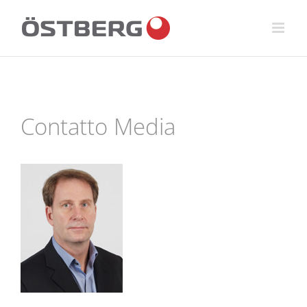
Fortsätt
till
innehållet
Contatto Media