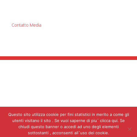
Contatto Media
Questo sito utilizza cookie per fini statistici in merito a come gli
utenti visitano il sito . Se vuoi saperne di piu` clicca qui. Se
chiudi questo banner o accedi ad uno degli elementi
ÖSTBERG GROUP AB
Box 54, SE-774 22 AVESTA , Sweden Phone:
sottostanti , acconsenti all`uso dei cookie.