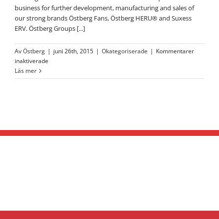
business for further development, manufacturing and sales of
our strong brands Östberg Fans, Östberg HERU® and Suxess
ERV. Östberg Groups [...]
Av
Östberg
|
juni 26th, 2015
|
Okategoriserade
|
Kommentarer
för
inaktiverade
Östberg
Läs mer
Group
taking
the
next
steps
for
a
great
future